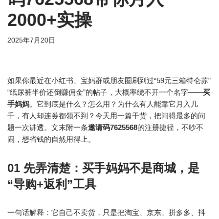
2000+实操
2025年7月20日
如果你最近在小红书、宝妈群或朋友圈刷到过“59元三箱特仑苏”
“纸尿裤半价还倒赚佣金”的帖子，大概率绕不开一个名字——
买
手妈妈
。它到底是什么？怎么用？为什么有人能靠它月入几
千，有人却连券都领不到？今天用一篇干货，把问得最多的问
题一次讲透。文末附一条
邀请码7625568
的注册捷径，不吵不
闹，想省钱的自然用得上。
01 先弄清楚：买手妈妈不是商城，是
“导购+返利”工具
一句话解释：它自己不卖货，只是把淘宝、京东、拼多多、抖