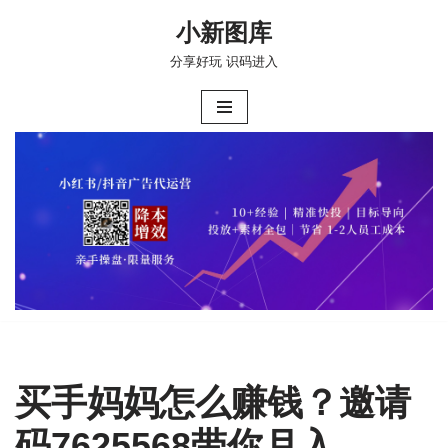
小新图库
跳
分享好玩 识码进入
至
正
文
买手妈妈怎么赚钱？邀请
码7625568带你月入