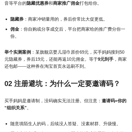
音等平台的
隐藏优惠券
和
商家推广佣金
打包给你。
隐藏券
：商家冲销量用的，券后价常比大促更低。
佣金
：你自购或分享成交后，平台把商家给的推广费分你一
份。
举个实测案例
：某旗舰店婴儿湿巾原价69元，买手妈妈搜到50
元隐藏券，券后19元，还能再返10元佣金。等于
9元到手
，商家
还包邮——这种券在淘宝首页永远刷不到。
02 注册避坑：为什么一定要邀请码？
买手妈妈是邀请制，没码确实无法注册。但注意：
邀请码=你的
“组织关系”
。
随意填陌生人的码，后续没人答疑、没素材群、升级慢。