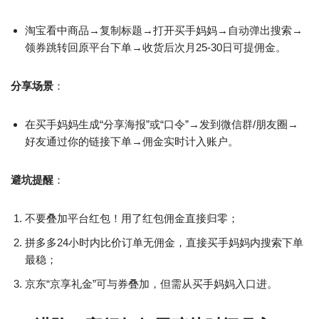
淘宝看中商品→复制标题→打开买手妈妈→自动弹出搜索→
领券跳转回原平台下单→收货后次月25-30日可提佣金。
分享场景
：
在买手妈妈生成“分享海报”或“口令”→发到微信群/朋友圈→
好友通过你的链接下单→佣金实时计入账户。
避坑提醒
：
不要叠加平台红包！用了红包佣金直接归零；
拼多多24小时内比价订单无佣金，直接买手妈妈内搜索下单
最稳；
京东“京享礼金”可与券叠加，但需从买手妈妈入口进。