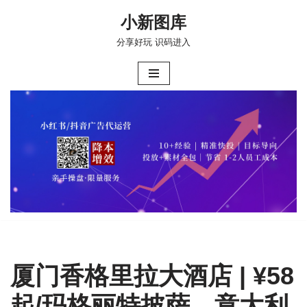
小新图库
跳
分享好玩 识码进入
至
正
文
厦门香格里拉大酒店 | ¥58
起/玛格丽特披萨、意大利