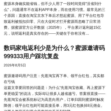
蜜源本身确实能省钱，但不少人用了一段时间觉得”没省到什
么”，问题通常不在返利APP本身，而在使用习惯。最常见的三
个原因：直接在淘宝京东下单后才想起蜜源、用了平台红包导
致返利被抵扣归零、只在大促时才打开蜜源而忽略了日常消
费。据蜜源官方公开数据（2025年），平台累计返利超15亿
元，说明返利是真实存在的——关键在于你有没有…
数码家电返利少是为什么？蜜源邀请码
999333用户踩坑复盘
2026年8月5日
蜜源邀请码用户注意：先逛淘宝再下单、领平台红包，其实都
在亏钱
这篇文章要回答的问题是：为什么”先逛淘宝收藏、再上蜜源下
单更稳妥”的说法，实际却让很多人越省越亏。答案很直接——
先逛淘宝会被系统标记为高意向用户，订单归因到蜜源时触发
降佣；领平台红包则可能直接丢单，用3元红包换掉8元佣金。