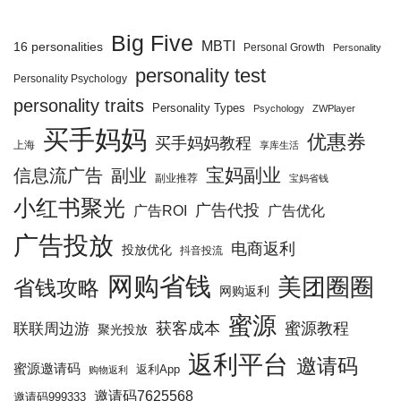
Big Five
MBTI
16 personalities
Personal Growth
Personality
personality test
Personality Psychology
personality traits
Personality Types
Psychology
ZWPlayer
买手妈妈
优惠券
买手妈妈教程
上海
享库生活
宝妈副业
信息流广告
副业
副业推荐
宝妈省钱
小红书聚光
广告代投
广告优化
广告ROI
广告投放
电商返利
投放优化
抖音投流
网购省钱
美团圈圈
省钱攻略
网购返利
蜜源
获客成本
蜜源教程
联联周边游
聚光投放
返利平台
邀请码
蜜源邀请码
返利App
购物返利
邀请码7625568
邀请码999333