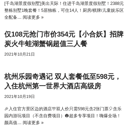
[千岛湖景度假别墅]美出天际！住进千岛湖景度假别墅！2388元
整栋别墅1晚套餐！5居独栋，可住14人！厨房/棋牌/儿童娱乐区
全配备…
阅读更多 »
仅108元抢门市价354元【小合妖】招牌
炭火牛蛙湖蟹锅超值三人餐
2021年10月21日
杭州乐园奇遇记 双人套餐低至598元，
入住杭州第一世界大酒店高级房
2021年10月19日
⁣⁣🎉入住官方景区边的酒店🎊双人价只需598元含2张门票🎈含乐
园内游玩项目（不含自费项目）⁣⁣⁣🎃超多专享项目！嗨爆全场！
颜高‬值…
阅读更多 »