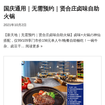
国庆通用｜无需预约｜贤合庄卤味自助
火锅
2021年10月2日
【新天地｜无需预约｜贤合庄卤味自助火锅】卤味×火锅の神仙
搭配，仅99/109享门市价198元单人午/晚餐自助畅吃！一碗牛
杂、卤豆干…
阅读更多 »