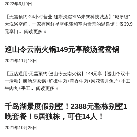
2022年6月9日
【无需预约·24小时营业·纽斯洗浴SPA未来科技城店】“城堡级”
大洗浴空间，一家有网红星空帐篷和室内雪景的温泉馆！仅39.9
元享门…
阅读更多 »
巡山令云南火锅149元享酸汤鸳鸯锅
2021年11月18日
【五店通用·无需预约·巡山令云南火锅】149元享【巡山令双十
一活动】酸汤鸳鸯锅+鲜椒牛肉+蒜香牛肉+风花雪月鱼片+手工
牛肉丸+手工…
阅读更多 »
千岛湖景度假别墅！2388元整栋别墅1
晚套餐！5居独栋，可住14人！
2021年10月25日