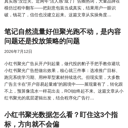
真实感”没过关。近两年”活人感”成了广告圈热词，大量品牌在
模仿过程中翻车——把刻意包装当成真实，结果用户一眼识
破，钱花了，信任也没建立起来。这篇文章从实操角度…
笔记自然流量好但聚光跑不动，是内容
问题还是投放策略的问题
2026年7月12日
小红书聚光广告从开户到起量，做代投的豹子手把手教你避坑
小红书聚光广告想做出效果，核心就三件事：选准推广目标、
跑完系统学习期、用种草型素材持续迭代。但现实里，大多数
广告主卡在”开户容易起量难”的困境中——展现量有了，转化跟
不上，预算像流水一样花出去，ROI始终起不来。这篇文章从小
红书聚光的底层逻辑出发，结合程序化广告行…
小红书聚光数据怎么看？盯住这3个指
标，方向就不会偏