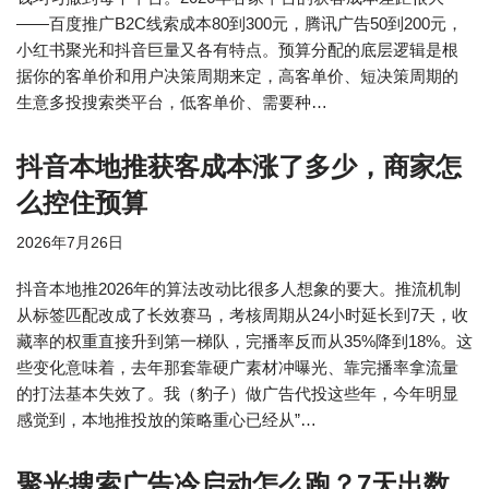
——百度推广B2C线索成本80到300元，腾讯广告50到200元，
小红书聚光和抖音巨量又各有特点。预算分配的底层逻辑是根
据你的客单价和用户决策周期来定，高客单价、短决策周期的
生意多投搜索类平台，低客单价、需要种…
抖音本地推获客成本涨了多少，商家怎
么控住预算
2026年7月26日
抖音本地推2026年的算法改动比很多人想象的要大。推流机制
从标签匹配改成了长效赛马，考核周期从24小时延长到7天，收
藏率的权重直接升到第一梯队，完播率反而从35%降到18%。这
些变化意味着，去年那套靠硬广素材冲曝光、靠完播率拿流量
的打法基本失效了。我（豹子）做广告代投这些年，今年明显
感觉到，本地推投放的策略重心已经从”…
聚光搜索广告冷启动怎么跑？7天出数