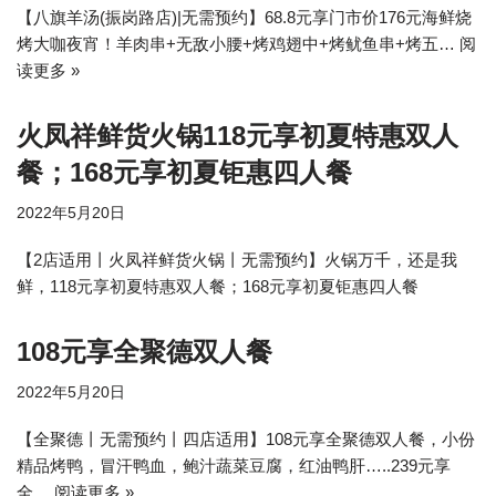
【八旗羊汤(振岗路店)|无需预约】​68.8元享门市价176元海鲜烧
烤大咖夜宵！​羊肉串+​无敌小腰+​烤鸡翅中+烤鱿鱼串+​烤五…
阅
读更多 »
火凤祥鲜货火锅118元享初夏特惠双人
餐；168元享初夏钜惠四人餐
2022年5月20日
【2店适用丨火凤祥鲜货火锅丨无需预约】火锅万千，还是我
鲜，118元享初夏特惠双人餐；168元享初夏钜惠四人餐
108元享全聚德双人餐
2022年5月20日
【全聚德丨无需预约丨四店适用】108元享全聚德双人餐，小份
精品烤鸭，冒汗鸭血，鲍汁蔬菜豆腐，红油鸭肝…..239元享
全…
阅读更多 »