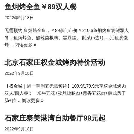
鱼炯烤全鱼￥89双人餐
2022年9月18日
无需预约|鱼炯烤全鱼，￥89享门市价￥210.6鱼炯烤鱼尝鲜双人
餐，鱼炯烤鱼、酸辣菌根粉、黑豆丝、 配菜(5选1) ….活鱼炭慢
烤…
阅读更多 »
北京石家庄权金城烤肉特价活动
2022年9月18日
【权金城｜周一至周五无需预约】109.9/179.9元享权金城烤肉
双人/四人餐：一米牛五花+孜然鸡腿肉+蒜香五花肉+韩式风干
肠+传…
阅读更多 »
石家庄泰美港湾自助餐厅99元起
2022年9月18日