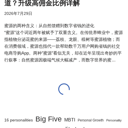
道？升级高佣金比例详解
2026年7月29日
蜜源的两种含义：从自然馈赠到数字省钱的进化
“蜜源”这个词近两年被赋予了双重含义。在传统养蜂业中，蜜源
指植物分泌花蜜的来源——荔枝、龙眼、椴树等蜜源植物；而
在消费领域，蜜源也指代一款帮助数千万用户网购省钱的社交
电商导购App。两种”蜜源”看似无关，却在近年呈现出奇妙的平
行叙事：自然蜜源因极端气候大幅减产，而数字世界的蜜…
Big Five
MBTI
16 personalities
Personal Growth
Personality