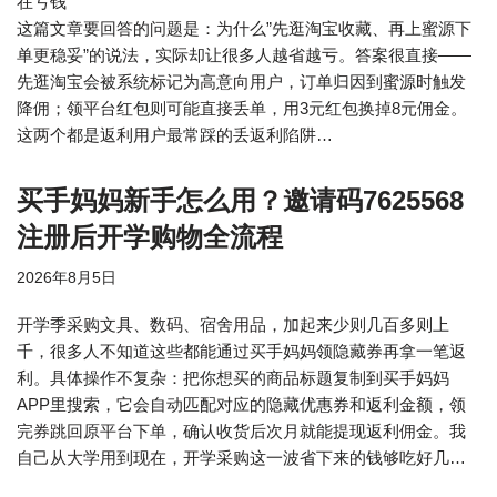
在亏钱
这篇文章要回答的问题是：为什么”先逛淘宝收藏、再上蜜源下
单更稳妥”的说法，实际却让很多人越省越亏。答案很直接——
先逛淘宝会被系统标记为高意向用户，订单归因到蜜源时触发
降佣；领平台红包则可能直接丢单，用3元红包换掉8元佣金。
这两个都是返利用户最常踩的丢返利陷阱…
买手妈妈新手怎么用？邀请码7625568
注册后开学购物全流程
2026年8月5日
开学季采购文具、数码、宿舍用品，加起来少则几百多则上
千，很多人不知道这些都能通过买手妈妈领隐藏券再拿一笔返
利。具体操作不复杂：把你想买的商品标题复制到买手妈妈
APP里搜索，它会自动匹配对应的隐藏优惠券和返利金额，领
完券跳回原平台下单，确认收货后次月就能提现返利佣金。我
自己从大学用到现在，开学采购这一波省下来的钱够吃好几…