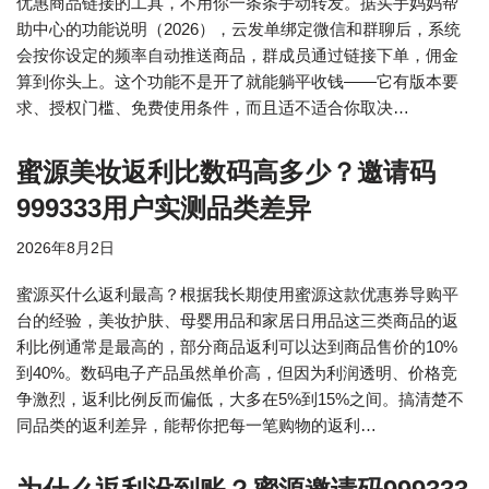
优惠商品链接的工具，不用你一条条手动转发。据买手妈妈帮
助中心的功能说明（2026），云发单绑定微信和群聊后，系统
会按你设定的频率自动推送商品，群成员通过链接下单，佣金
算到你头上。这个功能不是开了就能躺平收钱——它有版本要
求、授权门槛、免费使用条件，而且适不适合你取决…
蜜源美妆返利比数码高多少？邀请码
999333用户实测品类差异
2026年8月2日
蜜源买什么返利最高？根据我长期使用蜜源这款优惠券导购平
台的经验，美妆护肤、母婴用品和家居日用品这三类商品的返
利比例通常是最高的，部分商品返利可以达到商品售价的10%
到40%。数码电子产品虽然单价高，但因为利润透明、价格竞
争激烈，返利比例反而偏低，大多在5%到15%之间。搞清楚不
同品类的返利差异，能帮你把每一笔购物的返利…