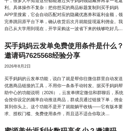
千，很多人不知道这些都能通过买手妈妈领隐藏券再拿一笔返
利。具体操作不复杂：把你想买的商品标题复制到买手妈妈
APP里搜索，它会自动匹配对应的隐藏优惠券和返利金额，领
完券跳回原平台下单，确认收货后次月就能提现返利佣金。我
自己从大学用到现在，开学采购这一波省下来的钱够吃好几…
买手妈妈云发单免费使用条件是什么？
邀请码7625568经验分享
2026年8月2日
买手妈妈的云发单功能，说白了就是帮你往微信群里自动发送
优惠商品链接的工具，不用你一条条手动转发。据买手妈妈帮
助中心的功能说明（2026），云发单绑定微信和群聊后，系统
会按你设定的频率自动推送商品，群成员通过链接下单，佣金
算到你头上。这个功能不是开了就能躺平收钱——它有版本要
求、授权门槛、免费使用条件，而且适不适合你取决…
蜜源美妆返利比数码高多少？邀请码