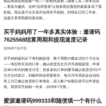
销品类就会彻底换一轮——奶粉纸尿裤→辅食工具→绘本玩具
→童装兴趣班。这种”品类悬崖”让很多固定囤货的家庭多花了冤
枉钱。我从孩子出生就开始用买手妈妈，到现在已经三年多，
这篇文章用我家的真实账…
买手妈妈用了一年多真实体验：邀请码
7625568结算周期和提现速度记录
2026年7月27日
买手妈妈返利从下单到能提现，整个周期大概在1到2个月左右
——淘宝和京东的订单，确认收货后次月25号就能提现，申请
后48小时内到账支付宝；拼多多的订单则要等确认收货后约2个
月才出结算日，到账时间会明显更长。每月25号系统会自动结
算上月已确认收货的订单佣金，进入账户余额后就可以申请提
现。我用买手妈妈一年多，2026年7月整…
蜜源邀请码999333和随便填一个有什么